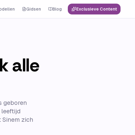
odellen
Gidsen
Blog
Exclusieve Content
 alle
is geboren
leeftijd
ft Sinem zich