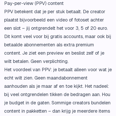
Pay-per-view (PPV) content
PPV betekent dat je per stuk betaalt. De creator
plaatst bijvoorbeeld een video of fotoset achter
een slot – jij ontgrendelt het voor 3, 5 of 20 euro.
Dit komt veel voor bij gratis accounts, maar ook bij
betaalde abonnementen als extra premium
content. Je ziet een preview en beslist zelf of je
wilt betalen. Geen verplichting.
Het voordeel van PPV: je betaalt alleen voor wat je
echt wilt zien. Geen maandabonnement
aanhouden als je maar af en toe kijkt. Het nadeel:
bij veel ontgrendelen tikken de bedragen aan. Hou
je budget in de gaten. Sommige creators bundelen
content in pakketten – dan krijg je meerdere items