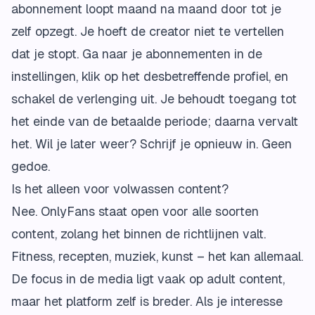
abonnement loopt maand na maand door tot je
zelf opzegt. Je hoeft de creator niet te vertellen
dat je stopt. Ga naar je abonnementen in de
instellingen, klik op het desbetreffende profiel, en
schakel de verlenging uit. Je behoudt toegang tot
het einde van de betaalde periode; daarna vervalt
het. Wil je later weer? Schrijf je opnieuw in. Geen
gedoe.
Is het alleen voor volwassen content?
Nee. OnlyFans staat open voor alle soorten
content, zolang het binnen de richtlijnen valt.
Fitness, recepten, muziek, kunst – het kan allemaal.
De focus in de media ligt vaak op adult content,
maar het platform zelf is breder. Als je interesse