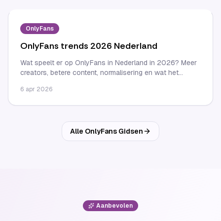
OnlyFans
OnlyFans trends 2026 Nederland
Wat speelt er op OnlyFans in Nederland in 2026? Meer
creators, betere content, normalisering en wat het
betekent voor abonnees.
6 apr 2026
Alle OnlyFans Gidsen
Aanbevolen