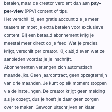
betalen, maar de creator verdient dan aan
pay-
per-view
(PPV) content of tips.
Het verschil: bij een gratis account zie je meer
teasers en moet je extra betalen voor exclusieve
content. Bij een betaald abonnement krijg je
meestal meer direct op je feed. Wat je precies
krijgt, verschilt per creator. Kijk altijd even wat ze
aanbieden voordat je je inschrijft.
Abonnementen verlengen zich automatisch
maandelijks. Geen jaarcontract, geen opzegtermijn
van drie maanden. Je kunt op elk moment stoppen
via de instellingen. De creator krijgt geen melding
als je opzegt, dus je hoeft je daar geen zorgen
over te maken. Gewoon uitschrijven en klaar.