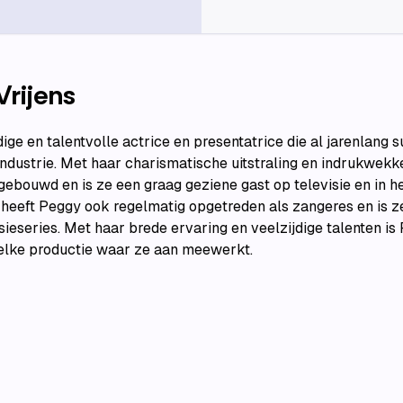
Vrijens
ige en talentvolle actrice en presentatrice die al jarenlang s
dustrie. Met haar charismatische uitstraling en indrukwekk
gebouwd en is ze een graag geziene gast op televisie en in h
e heeft Peggy ook regelmatig opgetreden als zangeres en is z
sieseries. Met haar brede ervaring en veelzijdige talenten is
elke productie waar ze aan meewerkt.