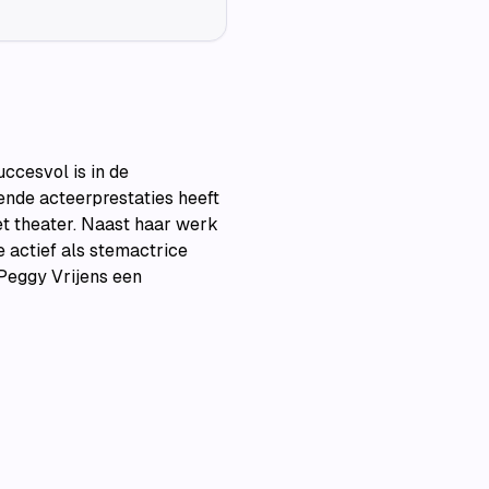
uccesvol is in de
ende acteerprestaties heeft
et theater. Naast haar werk
e actief als stemactrice
 Peggy Vrijens een