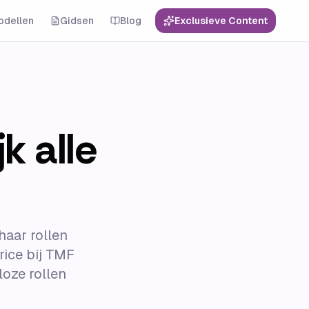
odellen
Gidsen
Blog
Exclusieve Content
k alle
haar rollen
trice bij TMF
loze rollen