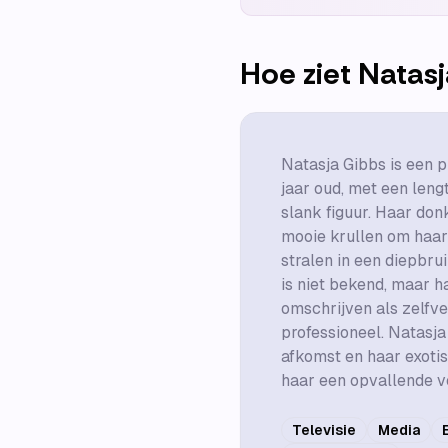
Hoe ziet
Natasj
Natasja Gibbs is een 
jaar oud, met een leng
slank figuur. Haar don
mooie krullen om haar
stralen in een diepbru
is niet bekend, maar ha
omschrijven als zelfv
professioneel. Natasj
afkomst en haar exoti
haar een opvallende ve
Televisie
Media