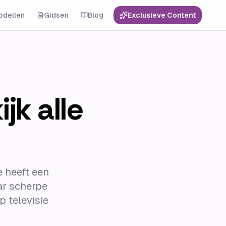
odellen
Gidsen
Blog
Exclusieve Content
jk alle
e heeft een
ar scherpe
p televisie