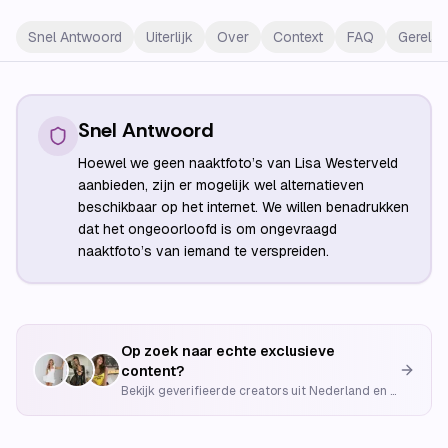
Snel Antwoord
Uiterlijk
Over
Context
FAQ
Gerelat
Snel Antwoord
Hoewel we geen naaktfoto’s van Lisa Westerveld
aanbieden, zijn er mogelijk wel alternatieven
beschikbaar op het internet. We willen benadrukken
dat het ongeoorloofd is om ongevraagd
naaktfoto’s van iemand te verspreiden.
Op zoek naar echte exclusieve
content?
Bekijk geverifieerde creators uit Nederland en België