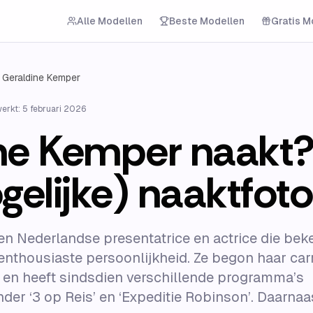
Alle Modellen
Beste Modellen
Gratis M
Geraldine Kemper
werkt:
5 februari 2026
ne Kemper naakt?
gelijke) naaktfoto
en Nederlandse presentatrice en actrice die bek
nthousiaste persoonlijkheid. Ze begon haar carr
en heeft sindsdien verschillende programma’s
er ‘3 op Reis’ en ‘Expeditie Robinson’. Daarnaast