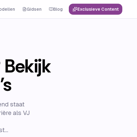
odellen
Gidsen
Blog
Exclusieve Content
 Bekijk
’s
end staat
ière als VJ
...