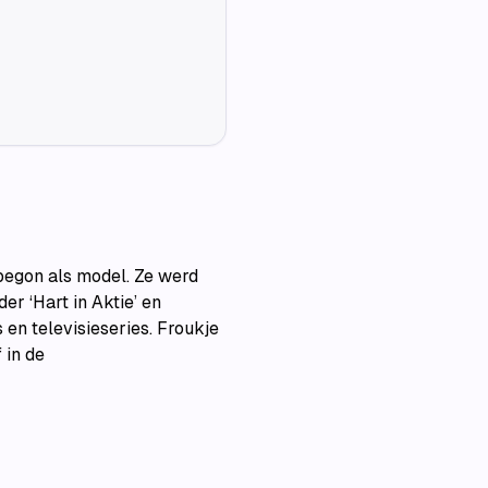
begon als model. Ze werd
er ‘Hart in Aktie’ en
en televisieseries. Froukje
 in de