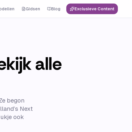
odellen
Gidsen
Blog
Exclusieve Content
kijk alle
 Ze begon
lland’s Next
oukje ook