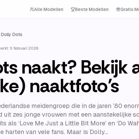
Alle Modellen
Beste Modellen
Gratis M
Dolly Dots
werkt:
5 februari 2026
ts naakt? Bekijk a
ke) naaktfoto’s
derlandse meidengroep die in de jaren ’80 enor
 uit zes jonge vrouwen met een aanstekelijke s
its als ‘Love Me Just a Little Bit More’ en ‘Do W
 harten van vele fans. Maar is Dolly...