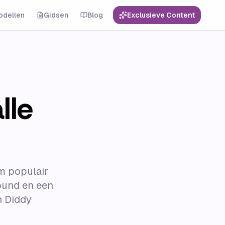
odellen
Gidsen
Blog
Exclusieve Content
lle
m populair
ound en een
ah Diddy