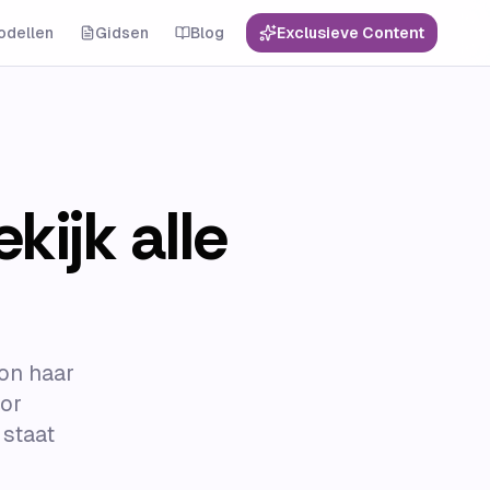
odellen
Gidsen
Blog
Exclusieve Content
ijk alle
gon haar
oor
 staat