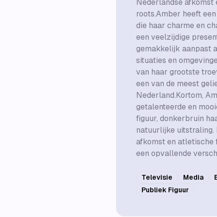
Nederlandse afkomst e
roots.Amber heeft een 
die haar charme en cha
een veelzijdige presen
gemakkelijk aanpast a
situaties en omgevingen
van haar grootste tro
een van de meest geli
Nederland.Kortom, Amb
getalenteerde en mooi
figuur, donkerbruin ha
natuurlijke uitstralin
afkomst en atletische 
een opvallende verschi
Televisie
Media
Publiek Figuur