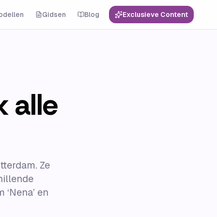
odellen
Gidsen
Blog
Exclusieve Content
 alle
tterdam. Ze
hillende
m ‘Nena’ en