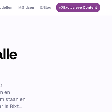
odellen
Gidsen
Blog
Exclusieve Content
lle
ar
en en
am staan en
is Rixt...