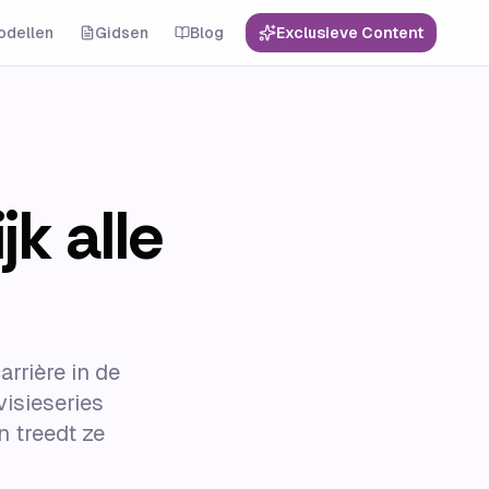
odellen
Gidsen
Blog
Exclusieve Content
k alle
rrière in de
visieseries
n treedt ze