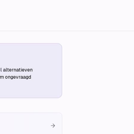
l alternatieven
 om ongevraagd